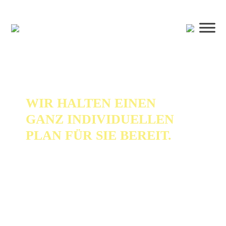
WIR HALTEN EINEN
GANZ INDIVIDUELLEN
PLAN FÜR SIE BEREIT.
Finanzplanung (auch „Financial
Planning“ genannt) ist eine
produktneutrale Beratungs­leistung,
die wir unseren Kunden sehr ans
Herz legen, denn eine ganz­heitliche
Finanzplanung ist Lebensplanung.