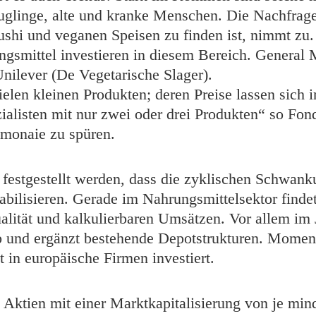
uglinge, alte und kranke Menschen. Die Nachfrag
ushi und veganen Speisen zu finden ist, nimmt zu.
ungsmittel investieren in diesem Bereich. General
nilever (De Vegetarische Slager).
en kleinen Produkten; deren Preise lassen sich im
zialisten mit nur zwei oder drei Produkten“ so F
tmonaie zu spüren.
 festgestellt werden, dass die zyklischen Schwan
tabilisieren. Gerade im Nahrungsmittelsektor find
lität und kalkulierbaren Umsätzen. Vor allem im 
 ab und ergänzt bestehende Depotstrukturen. Momen
 in europäische Firmen investiert.
e Aktien mit einer Marktkapitalisierung von je mi