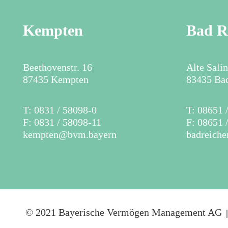
Kempten
Bad R
Beethovenstr. 16
Alte Sali
87435 Kempten
83435 Bad
​T: 0831 / 58098-0
​T: 08651
F: 0831 / 58098-11
F: 08651 
kempten@bvm.bayern
badreich
© 2021 Bayerische Vermögen Management AG