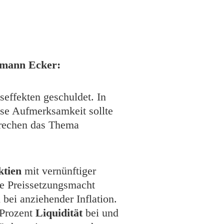
rmann Ecker:
seffekten geschuldet. In
sse Aufmerksamkeit sollte
prechen das Thema
ktien
mit vernünftiger
ie Preissetzungsmacht
bei anziehender Inflation.
 Prozent
Liquidität
bei und