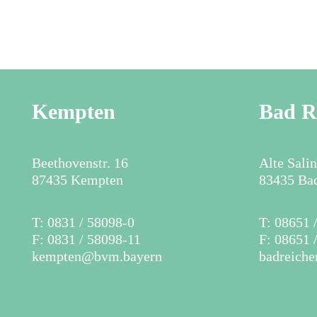
Kempten
Bad R
Beethovenstr. 16
Alte Sali
87435 Kempten
83435 Bad
​T: 0831 / 58098-0
​T: 08651
F: 0831 / 58098-11
F: 08651 
kempten@bvm.bayern
badreich